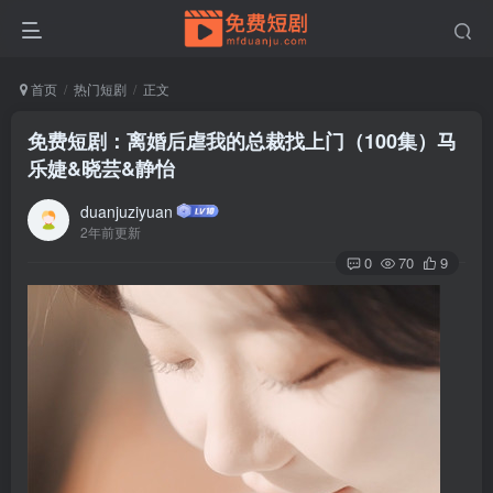
首页
热门短剧
正文
免费短剧：离婚后虐我的总裁找上门（100集）马
乐婕&晓芸&静怡
duanjuziyuan
2年前更新
0
70
9