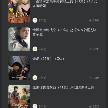
一夜情深之高冷美女赖上我（71集）张子安
＆蒋昕妍
2年前
3406
情深似海终成空（30集）赵振栋＆韩雨彤＆
董子源
2年前
2998
错爱（25集）（C边）
2年前
2994
原来你也喜欢我（41集）卢c鹿鹿&马士尧
2年前
2630