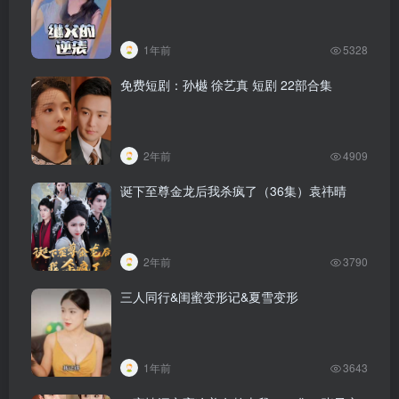
1年前
5328
免费短剧：孙樾 徐艺真 短剧 22部合集
2年前
4909
诞下至尊金龙后我杀疯了（36集）袁祎晴
2年前
3790
三人同行&闺蜜变形记&夏雪变形
1年前
3643