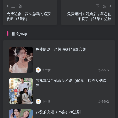
上一篇
下一篇
免费短剧：高冷总裁的追妻
免费短剧：闪婚后，慕总他
攻略（65集）
不装了（96集）短剧
相关推荐
免费短剧：余茵 短剧 16部合集
2年前
6645
假戏真做后他永失所爱（60集）程澄＆杨珞
仟
1年前
5502
养父的浇灌（25集）ca边剧