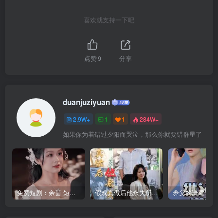
喜欢就支持一下吧
点赞
9
分享
duanjuziyuan
2.9W+
1
1
284W+
如果你为着错过夕阳而哭泣，那么你就要错群星了
免费短剧：余茵 短剧 16部合集
假戏真做后他永失所爱（60集）程澄＆杨珞仟