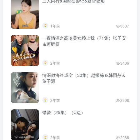
三人同行&闺蜜变形记&夏雪变形
1年前
3637
一夜情深之高冷美女赖上我（71集）张子安
＆蒋昕妍
2年前
3406
情深似海终成空（30集）赵振栋＆韩雨彤＆
董子源
2年前
2998
错爱（25集）（C边）
2年前
2988