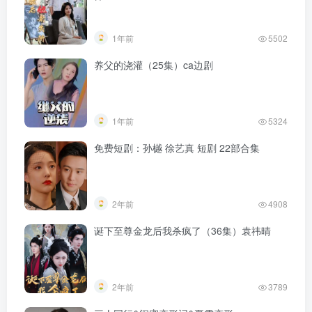
1年前
5502
养父的浇灌（25集）ca边剧
1年前
5324
免费短剧：孙樾 徐艺真 短剧 22部合集
2年前
4908
诞下至尊金龙后我杀疯了（36集）袁祎晴
2年前
3789