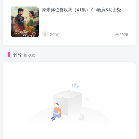
原来你也喜欢我（41集）卢c鹿鹿&马士尧
2年前
2629
评论
抢沙发