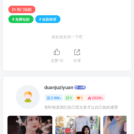
热门短剧
# 免费短剧
# 短剧推荐
喜欢就支持一下吧
点赞
15
分享
duanjuziyuan
2.9W+
1
1
283W+
有时候是我们自己想太多才让自己如此难受