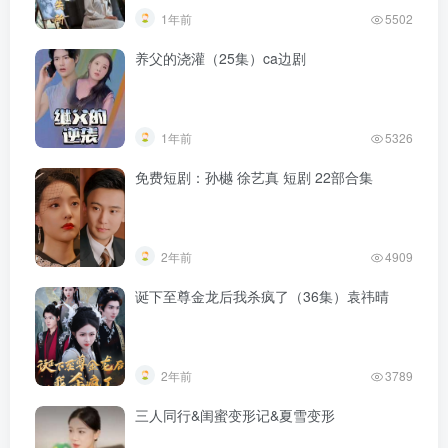
1年前
5502
养父的浇灌（25集）ca边剧
1年前
5326
免费短剧：孙樾 徐艺真 短剧 22部合集
2年前
4909
诞下至尊金龙后我杀疯了（36集）袁祎晴
2年前
3789
三人同行&闺蜜变形记&夏雪变形