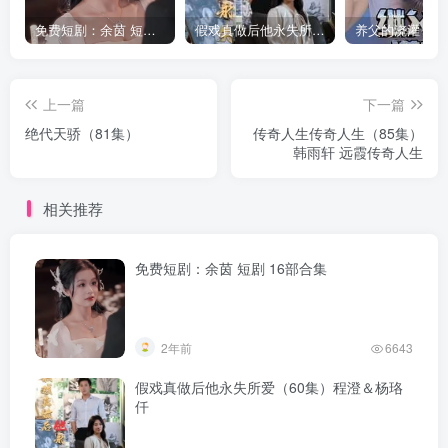
免费短剧：余茵 短剧 16部合集
假戏真做后他永失所爱（60集）程澄＆杨珞仟
上一篇
下一篇
绝代天骄（81集）
传奇人生传奇人生（85集）
韩雨轩 远霞传奇人生
相关推荐
免费短剧：余茵 短剧 16部合集
2年前
6643
假戏真做后他永失所爱（60集）程澄＆杨珞
仟