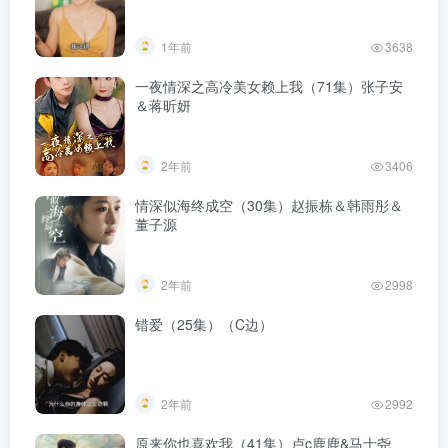
1年前
3638
一夜情深之高冷美女赖上我（71集）张子安
＆蒋昕妍
2年前
3406
情深似海终成空（30集）赵振栋＆韩雨彤＆
董子源
2年前
2998
错爱（25集）（C边）
2年前
2992
原来你也喜欢我（41集）卢c鹿鹿&马士尧