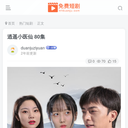
首页
热门短剧
正文
逍遥小医仙 80集
duanjuziyuan
2年前更新
0
70
15