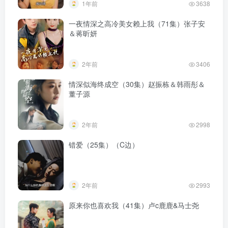
1年前
3638
一夜情深之高冷美女赖上我（71集）张子安
＆蒋昕妍
2年前
3406
情深似海终成空（30集）赵振栋＆韩雨彤＆
董子源
2年前
2998
错爱（25集）（C边）
2年前
2993
原来你也喜欢我（41集）卢c鹿鹿&马士尧