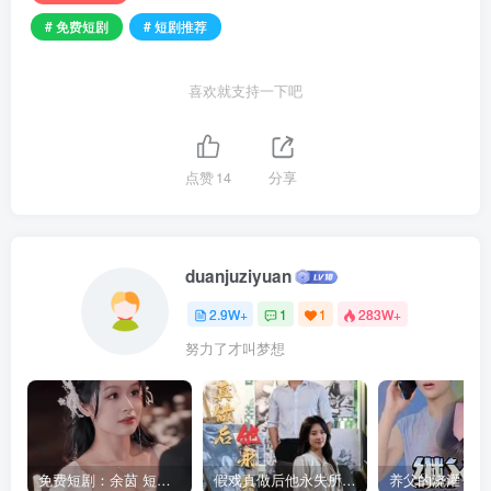
# 免费短剧
# 短剧推荐
喜欢就支持一下吧
点赞
14
分享
duanjuziyuan
2.9W+
1
1
283W+
努力了才叫梦想
免费短剧：余茵 短剧 16部合集
假戏真做后他永失所爱（60集）程澄＆杨珞仟