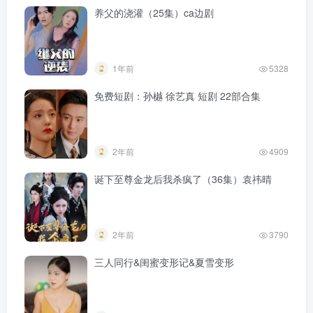
养父的浇灌（25集）ca边剧
1年前
5328
免费短剧：孙樾 徐艺真 短剧 22部合集
2年前
4909
诞下至尊金龙后我杀疯了（36集）袁祎晴
2年前
3790
三人同行&闺蜜变形记&夏雪变形