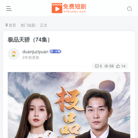
首页
热门短剧
正文
极品天骄（74集）
duanjuziyuan
2年前更新
0
58
14