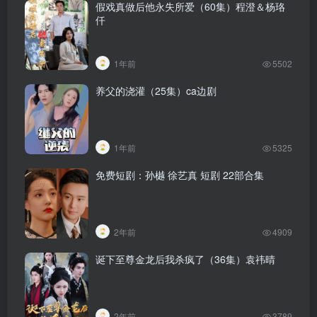
假戏真做后他永失所爱（60集）程澄＆杨珞
仟
1年前
5502
养父的浇灌（25集）ca边剧
1年前
5325
免费短剧：孙樾 徐艺真 短剧 22部合集
2年前
4909
诞下至尊金龙后我杀疯了（36集）袁祎晴
2年前
3789