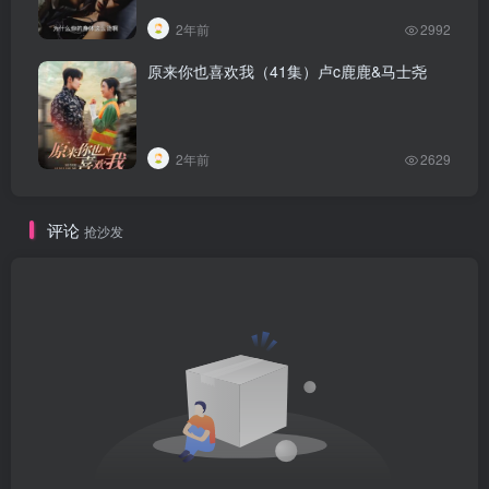
2年前
2992
原来你也喜欢我（41集）卢c鹿鹿&马士尧
2年前
2629
评论
抢沙发