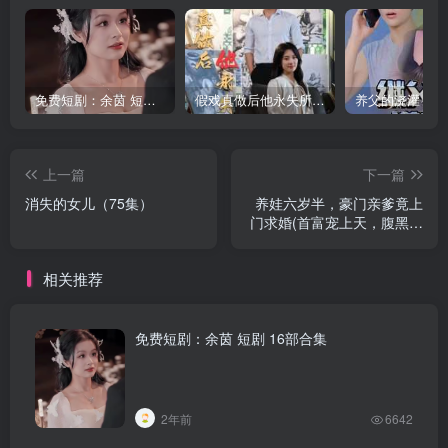
免费短剧：余茵 短剧 16部合集
假戏真做后他永失所爱（60集）程澄＆杨珞仟
上一篇
下一篇
消失的女儿（75集）
养娃六岁半，豪门亲爹竟上
门求婚(首富宠上天，腹黑萌
娃六岁半了)闪婚蜜恋进行时
(90集)
相关推荐
免费短剧：余茵 短剧 16部合集
2年前
6642