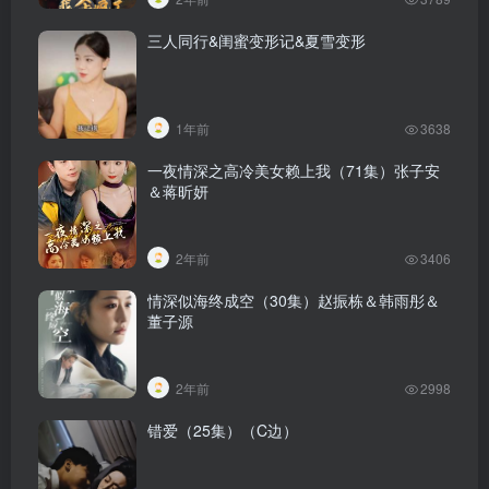
三人同行&闺蜜变形记&夏雪变形
1年前
3638
一夜情深之高冷美女赖上我（71集）张子安
＆蒋昕妍
2年前
3406
情深似海终成空（30集）赵振栋＆韩雨彤＆
董子源
2年前
2998
错爱（25集）（C边）