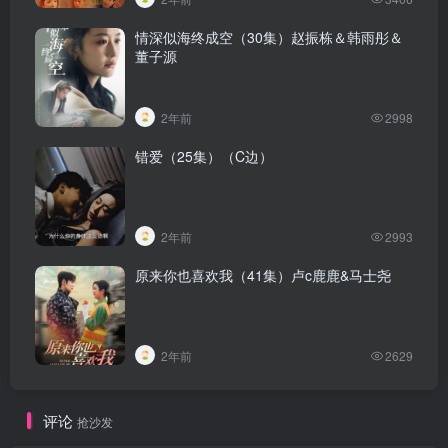
情深似海终成空（30集）赵振栋＆韩雨彤＆
董子源
2年前
2998
错爱（25集）（C边）
2年前
2993
原来你也喜欢我（41集）卢c鹿鹿&马士尧
2年前
2629
评论
抢沙发