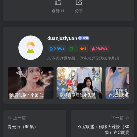
点赞
11
分享
duanjuziyuan
2.9W+
1
1
284W+
若不去追逐梦想，你将永远无法抓住梦想
免费短剧：余茵 短剧 16部合集
假戏真做后他永失所爱（60集）程澄＆杨珞仟
上一篇
下一篇
青云行（95集）
双宝联盟：妈咪火辣辣（80
集）卢C鹿鹿