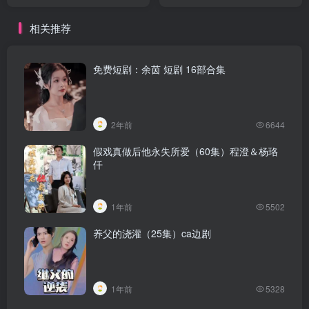
相关推荐
免费短剧：余茵 短剧 16部合集
2年前
6644
假戏真做后他永失所爱（60集）程澄＆杨珞
仟
1年前
5502
养父的浇灌（25集）ca边剧
1年前
5328