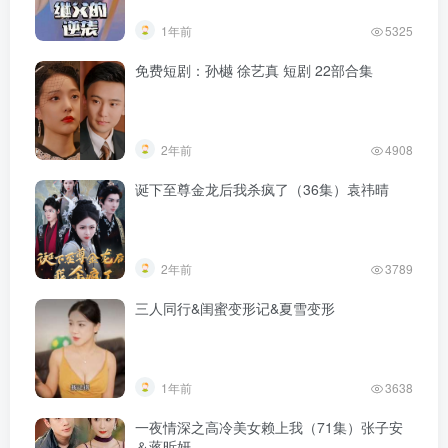
1年前
5325
免费短剧：孙樾 徐艺真 短剧 22部合集
2年前
4908
诞下至尊金龙后我杀疯了（36集）袁祎晴
2年前
3789
三人同行&闺蜜变形记&夏雪变形
1年前
3638
一夜情深之高冷美女赖上我（71集）张子安
＆蒋昕妍