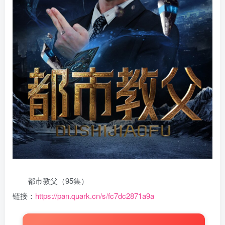
都市教父（95集）
链接：
https://pan.quark.cn/s/fc7dc2871a9a