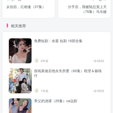
从别后，亿相逢（37集）
分手后，我被陆总宠上天
（76集）马乐婕
相关推荐
免费短剧：余茵 短剧 16部合集
2年前
6642
假戏真做后他永失所爱（60集）程澄＆杨珞
仟
1年前
5502
养父的浇灌（25集）ca边剧