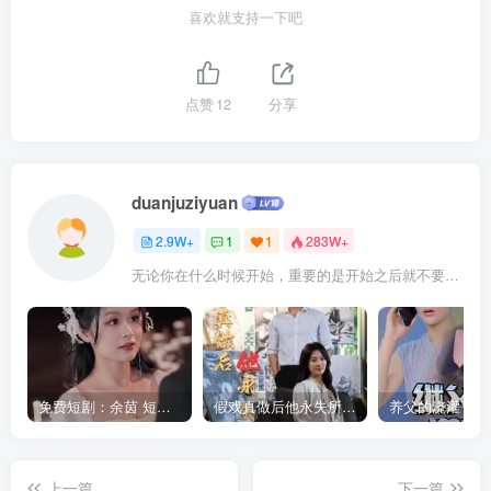
喜欢就支持一下吧
点赞
12
分享
duanjuziyuan
2.9W+
1
1
283W+
无论你在什么时候开始，重要的是开始之后就不要停止
免费短剧：余茵 短剧 16部合集
假戏真做后他永失所爱（60集）程澄＆杨珞仟
上一篇
下一篇