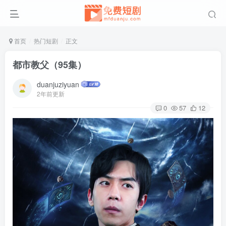
首页
热门短剧
正文
都市教父（95集）
duanjuziyuan
2年前更新
0
57
12