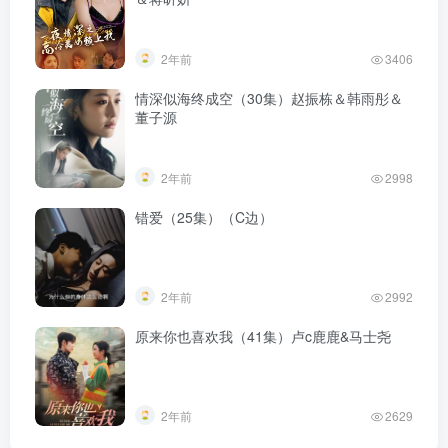
2年前
3406
情深似海终成空（30集）赵振栋＆韩雨彤＆
董子源
2年前
2998
错爱（25集）（C边）
2年前
2992
原来你也喜欢我（41集）卢c鹿鹿&马士尧
2年前
2629